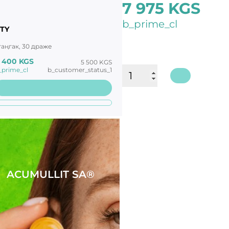
7 975 KGS
b_prime_cl
TY
 таңгак, 30 драже
 400 KGS
5 500 KGS
_prime_cl
b_customer_status_1
ACUMULLIT SA®