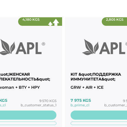
4,180 KGS
2,805 KGS
quot;ЖЕНСКАЯ
KIT &quot;ПОДДЕРЖКА
ЛЕКАТЕЛЬНОСТЬ&quot;
ИММУНИТЕТА&quot;
oman + BTY + HPY
GRW + AIR + ICE
 KGS
7 975 KGS
9 570 KGS
9 
e_cl
b_customer_status_1
b_prime_cl
b_customer_s