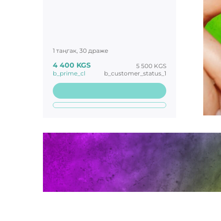
1 таңгак, 30 драже
4 400 KGS
5 500 KGS
b_prime_cl
b_customer_status_1