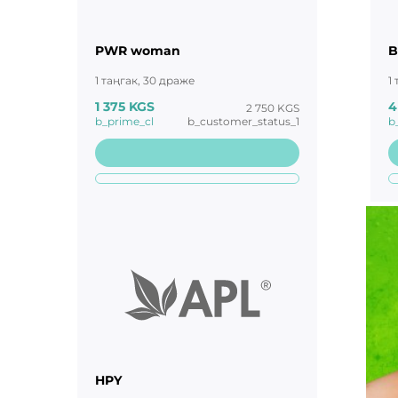
PWR woman
B
1 таңгак, 30 драже
1
1 375 KGS
4
2 750 KGS
b_prime_cl
b_customer_status_1
b
HPY