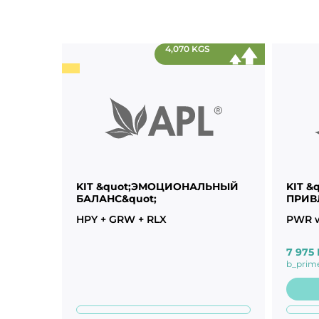
4,070 KGS
KIT &quot;ЭМОЦИОНАЛЬНЫЙ
KIT &
БАЛАНС&quot;
ПРИВ
HPY + GRW + RLX
PWR w
7 975
b_prim