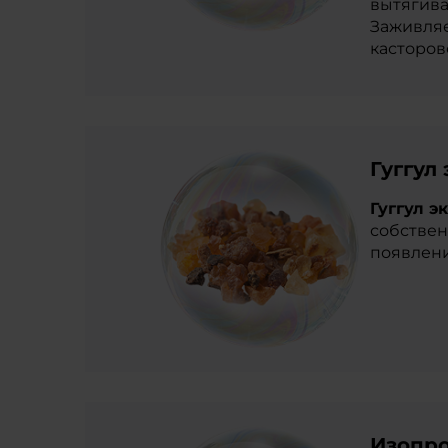
вытягива
Заживляе
касторов
Гуггул
Гуггул э
собствен
появлени
Изопр