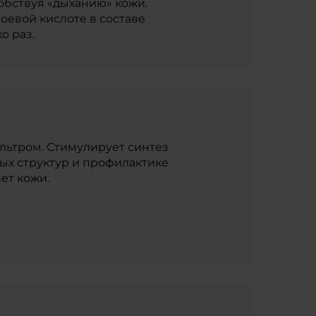
обствуя «дыханию» кожи.
евой кислоте в составе
о раз.
ьтром. Стимулирует синтез
ых структур и профилактике
ет кожи.