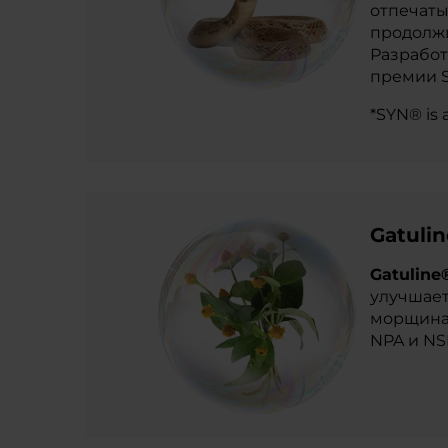
отпечаты
продолжи
Разработ
премии S
*SYN® is 
Gatuli
Gatuline
улучшает
морщинам
NPA и NS