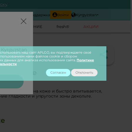
ску
.
Kyrgyzstan
Корзина
Поддержка
Войти
ИКА
ПИТАНИЕ
fresh®
АКЦИИ
 Kyrgyzstan
пользовать наш сайт APLGO, вы подтверждаете своё
спользованием нами файлов cookie и сбором
их данных для анализа использования сайта.
Политике
альности
 декольте
Согласен
Отклонить
ура крема тает на коже и быстро впитывается,
ие гладкости и упругости зоны декольте.
же