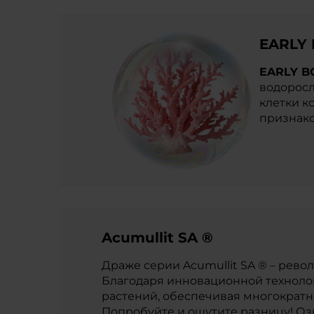
EARLY
EARLY B
водоросл
клетки к
признако
Acumullit SA ®
Драже серии Acumullit SA ® – рев
Благодаря инновационной техноло
растений, обеспечивая многократн
Попробуйте и ощутите разницу! Оз