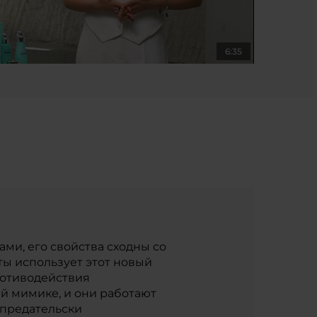
6:35
ми, его свойства сходны со
ты использует этот новый
ротиводействия
й мимике, и они работают
 предательски