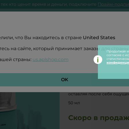
 тех кто ценит время и деньги, подключите
Прайм-подпи
ЗДОРОВЬЕ
КОСМЕТ
лили, что Вы находитесь в стране
United States
есь на сайте, который принимает заказы для страны
Продолжая ис
согласие с и
вашей страны:
us.aplshop.com
статистическ
конфиденци
Крем для зоны
Моделирование
OK
Свежая и чувственная текст
оставляя после себя ощущен
50 мл
Скоро в прода