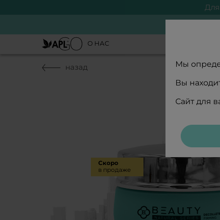
Для
О НАС
Мы опреде
назад
Вы находит
Сайт для 
Скоро
в продаже