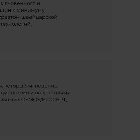
 мгновенного и
щин к минимуму.
ауреатом швейцарской
технологий.
», который мгновенно
итационными и возрастными
ральный COSMOS/ECOCERT,