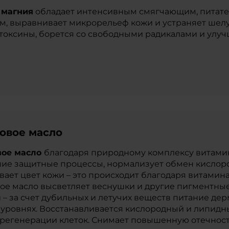
 магния
обладает интенсивным смягчающим, питат
м, выравнивает микрорельеф кожи и устраняет шел
токсины, борется со свободными радикалами и ул
овое масло
вое масло
благодаря природному комплексу витами
ие защитные процессы, нормализует обмен кислоро
ает цвет кожи – это происходит благодаря витаминам
ое масло высветляет веснушки и другие пигментные
 – за счет дубильных и летучих веществ питание де
 уровнях. Восстанавливается кислородный и липидны
регенерации клеток. Снимает повышенную отечнос