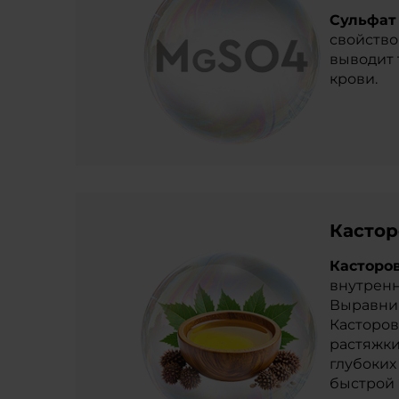
Сульфат
свойство
выводит 
крови.
Кастор
Касторо
внутренн
Выравнив
Касторов
растяжки
глубоких
быстрой 