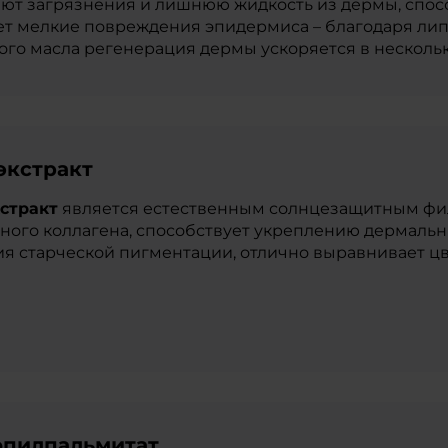
ют загрязнения и лишнюю жидкость из дермы, спос
т мелкие повреждения эпидермиса – благодаря липо
ого масла регенерация дермы ускоряется в нескольк
 экстракт
кстракт
является естественным солнцезащитным фил
ного коллагена, способствует укреплению дермальн
я старческой пигментации, отлично выравнивает цв
опилпальмитат