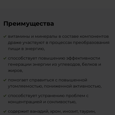
Энергетическая ценность 368 kcal / 1540
ананас, крыжовник, яблоко.
kJ;
Жиры 0 г
Жирная ненасыщенная кислота 0 г
Преимущества
Углеводы 92 г
Сахар 78 г
витамины и минералы в составе компонентов
(В нем сахарозы) 40 г
драже участвуют в процессах преобразования
Белки 0 г
Соль 0 г
пищи в энергию,
способствует повышению эффективности
генерации энергии из углеводов, белков и
жиров,
помогает справиться с повышенной
утомляемостью, пониженной активностью,
способствует устранению проблем с
концентрацией и сонливостью,
содержит ванадий, хром, инозит, таурин,