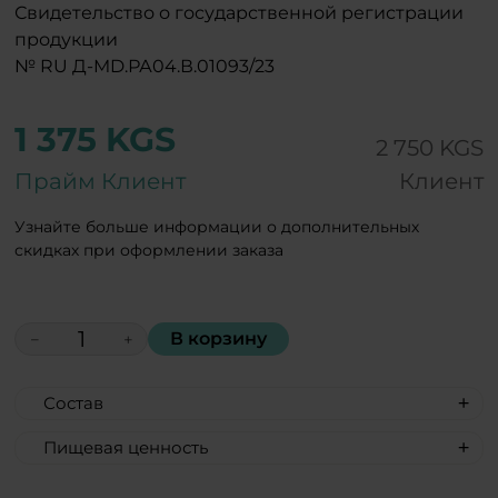
Свидетельство о государственной регистрации
продукции
№ RU Д-MD.РА04.В.01093/23
1 375 KGS
2 750 KGS
Прайм Клиент
Клиент
Узнайте больше информации о дополнительных
скидках при оформлении заказа
В корзину
−
+
Состав
Лист зеленого чая, корень
Пищевая ценность
элеутерококка, плоды лимонника,
Пищевая ценность на 100 г:
листья бакопа монье, корень витании,