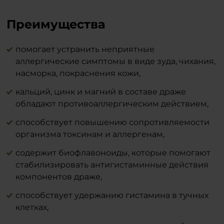
Жиры 0 г
Жирная ненасыщенная кислота 0 г
Преимущества
Углеводы 92 г
Сахар 78 г
помогает устранить неприятные
(в нем сахарозы) 40 г
аллергические симптомы в виде зуда, чихания,
Белки 0 г
Соль 0 г
насморка, покраснения кожи,
кальций, цинк и магний в составе драже
обладают противоаллергическим действием,
способствует повышению сопротивляемости
организма токсинам и аллергенам,
содержит биофлавоноиды, которые помогают
стабилизировать антигистаминные действия
компонентов драже,
способствует удержанию гистамина в тучных
клетках,