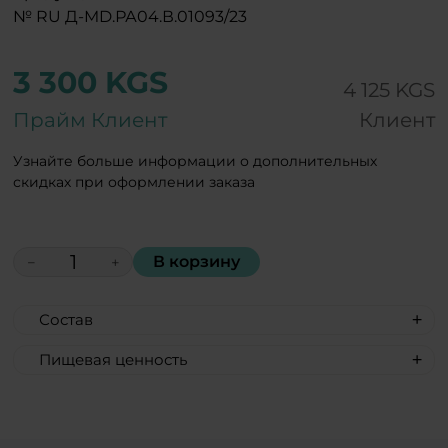
№ RU Д-MD.РА04.В.01093/23
3 300 KGS
4 125 KGS
Прайм Клиент
Клиент
Узнайте больше информации о дополнительных
скидках при оформлении заказа
В корзину
−
+
Состав
Лист зеленого чая, корень шлемника,
Пищевая ценность
корень астрагала, корень имбиря,
Пищевая ценность на 100 г:
корень солодки, лист эвкалипта,
Энергетическая ценность 368 kcal / 1540
мангостин, виноград, кедровый орех,
kJ;
черная смородина, рябина красная.