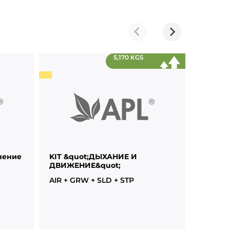
5,170 KGS
нение
KIT &quot;ДЫХАНИЕ И
KIT &q
ДВИЖЕНИЕ&quot;
STP + S
AIR + GRW + SLD + STP