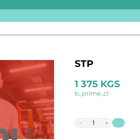
STP
1 375 KGS
b_prime_cl
−
+