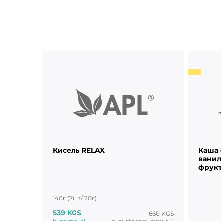
Кисель RELAX
Каша 
ванил
фрукт
140г (7шт/ 20г)
539 KGS
660 KGS
b_prime_cl
b_customer_status_1